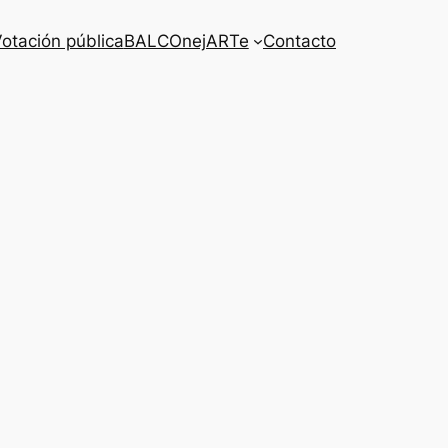
otación pública
BALCOnejARTe
Contacto