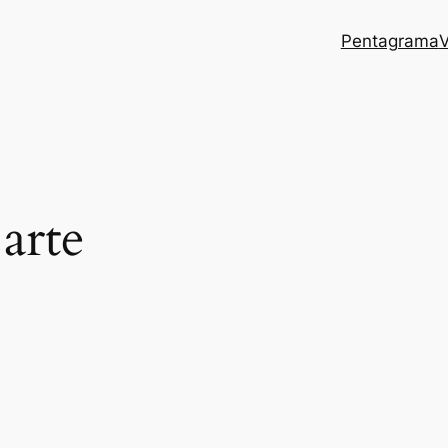
Pentagrama
V
arte