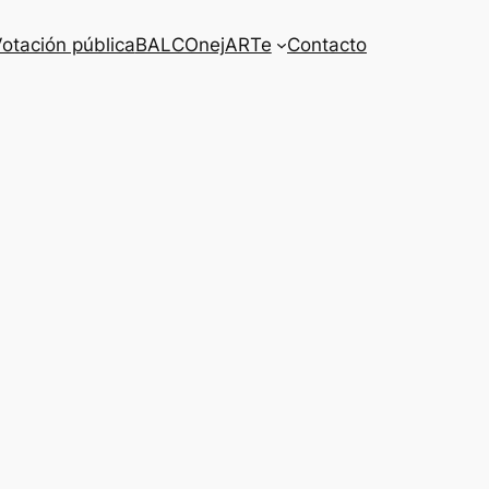
otación pública
BALCOnejARTe
Contacto