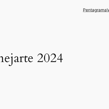
Pentagrama
V
nejarte 2024